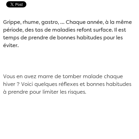
Grippe, rhume, gastro, … Chaque année, à la même
période, des tas de maladies refont surface. Il est
temps de prendre de bonnes habitudes pour les
éviter.
Vous en avez marre de tomber malade chaque
hiver ? Voici quelques réflexes et bonnes habitudes
à prendre pour limiter les risques.
Mieux vaut prévenir que guérir pour ne pas
tomber malade l'hiver CC/Flickr ©Tina Franklin