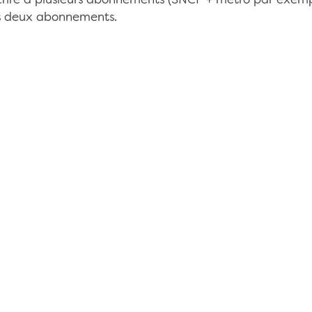
uscrire à plusieurs abonnements (SNCF + métro par exemp
s deux abonnements.