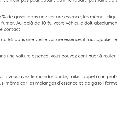
 Ce n’est pas pour autant qu’il ne faudra pas faire de 
 % de gasoil dans une voiture essence, les mêmes cliquet
 fumer. Au-delà de 10 %, votre véhicule doit absolument
le contact.
mb 95 dans une vieille voiture essence, il faut ajouter 
ns une voiture essence, vous pouvez continuer à rouler 
 : si vous avez le moindre doute, faites appel à un prof
ous-même car les mélanges d’essence et de gasoil form