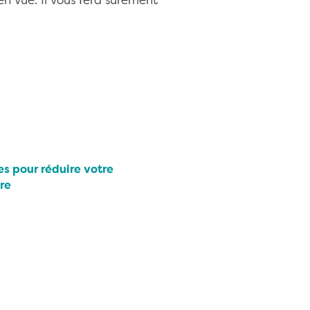
en vue. Il vous fera sûrement
es pour réduire votre
re