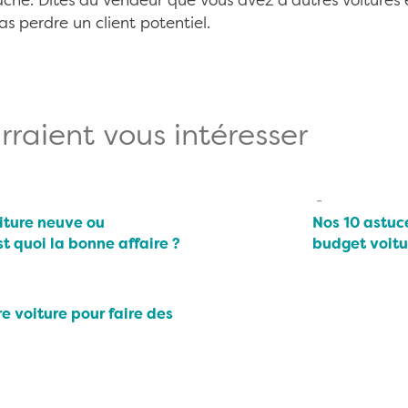
taché. Dites au vendeur que vous avez d’autres voitures 
s perdre un client potentiel.
rraient vous intéresser
iture neuve ou
Nos 10 astuc
st quoi la bonne affaire ?
budget voitu
e voiture pour faire des