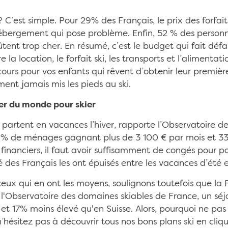
C’est simple. Pour 29% des Français, le prix des forfait
l’hébergement qui pose problème. Enfin, 52 % des person
ent trop cher. En résumé, c’est le budget qui fait défaut.
e la location, le forfait ski, les transports et l’alimenta
cours pour vos enfants qui rêvent d’obtenir leur premièr
ent jamais mis les pieds au ski.
her du monde pour skier
s partent en vacances l’hiver, rapporte l’Observatoire de
 % de ménages gagnant plus de 3 100 € par mois et 33
 financiers, il faut avoir suffisamment de congés pour p
 des Français les ont épuisés entre les vacances d’été e
à ceux qui en ont les moyens, soulignons toutefois que la 
 l'Observatoire des domaines skiables de France, un séjo
et 17% moins élevé qu'en Suisse. Alors, pourquoi ne pas
 n’hésitez pas à découvrir tous nos bons plans ski en cliqua