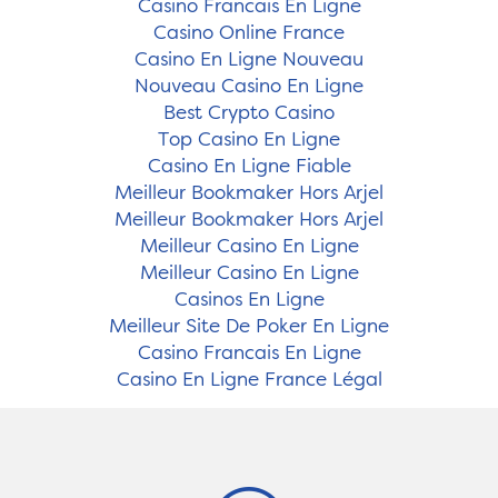
Casino Francais En Ligne
Casino Online France
Casino En Ligne Nouveau
Nouveau Casino En Ligne
Best Crypto Casino
Top Casino En Ligne
Casino En Ligne Fiable
Meilleur Bookmaker Hors Arjel
Meilleur Bookmaker Hors Arjel
Meilleur Casino En Ligne
Meilleur Casino En Ligne
Casinos En Ligne
Meilleur Site De Poker En Ligne
Casino Francais En Ligne
Casino En Ligne France Légal