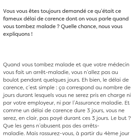
Vous vous êtes toujours demandé ce qu’était ce
fameux délai de carence dont on vous parle quand
vous tombez malade ? Quelle chance, nous vous
expliquons !
Quand vous tombez malade et que votre médecin
vous fait un arrêt-maladie, vous n’allez pas au
boulot pendant quelques jours. Eh bien, le délai de
carence, c’est simple : ça correspond au nombre de
jours durant lesquels vous ne serez pris en charge ni
par votre employeur, ni par l’Assurance maladie. Et
comme un délai de carence dure 3 jours, vous ne
serez, en clair, pas payé durant ces 3 jours. Le but ?
Que les gens n’abusent pas des arrêts-
maladie. Mais rassurez-vous, à partir du 4ème jour