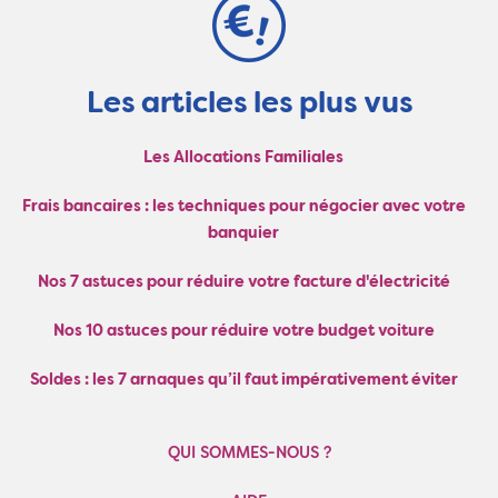
Les articles les plus vus
Les Allocations Familiales
Frais bancaires : les techniques pour négocier avec votre
banquier
Nos 7 astuces pour réduire votre facture d'électricité
Nos 10 astuces pour réduire votre budget voiture
Soldes : les 7 arnaques qu’il faut impérativement éviter
QUI SOMMES-NOUS ?