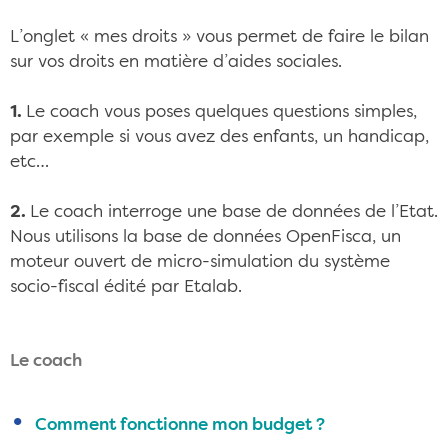
L’onglet « mes droits » vous permet de faire le bilan
sur vos droits en matière d’aides sociales.
1.
Le coach vous poses quelques questions simples,
par exemple si vous avez des enfants, un handicap,
etc…
2.
Le coach interroge une base de données de l’Etat.
Nous utilisons la base de données OpenFisca, un
moteur ouvert de micro-simulation du système
socio-fiscal édité par Etalab.
Le coach
Comment fonctionne mon budget ?