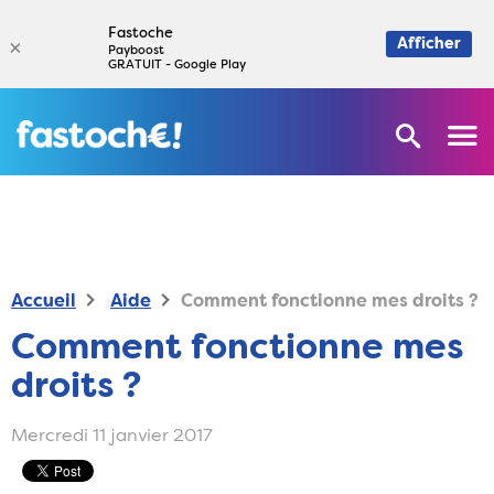
Fastoche
×
Afficher
Payboost
GRATUIT - Google Play
Accueil
Aide
Comment fonctionne mes droits ?
Comment fonctionne mes
droits ?
Mercredi 11 janvier 2017